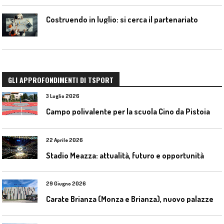
Costruendo in luglio: si cerca il partenariato
GLI APPROFONDIMENTI DI TSPORT
3 Luglio 2026
Campo polivalente per la scuola Cino da Pistoia
22 Aprile 2026
Stadio Meazza: attualità, futuro e opportunità
29 Giugno 2026
C
arate Brianza (Monza e Brianza), nuovo palazzetto dello sport