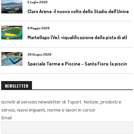
5 Luglio 2026
C
laro Arena: il nuovo volto dello Stadio dell’Universidad Católica
6 Maggio 2026
M
artellago (Ve): riqualificazione della pista di atletica
26 Giugno 2026
S
peciale Terme e Piscine – Santa Fiora: la piscina geotermica dell’Amiata
NEWSLETTER
iscriviti al servizio newsletter di Tsport. Notizie, prodotti e
servizi, nuovi impianti, norme e lavori in corso!
Email