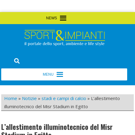
Skip
MENU
MENU
to
content
Sport&Impianti
notizie, prodotti, aziende dello sport facility
MENU
MENU
Home
»
Notizie
»
stadi e campi di calcio
»
L’allestimento
illuminotecnico del Misr Stadium in Egitto
L’allestimento illuminotecnico del Misr