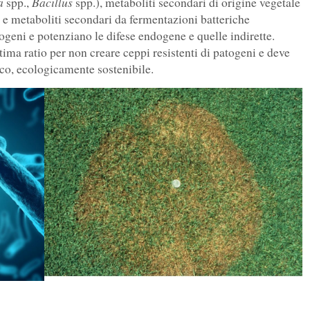
ma
Bacillus
spp.,
spp.), metaboliti secondari di origine vegetale
i) e metaboliti secondari da fermentazioni batteriche
atogeni e potenziano le difese endogene e quelle indirette.
ltima ratio per non creare ceppi resistenti di patogeni e deve
ico, ecologicamente sostenibile.