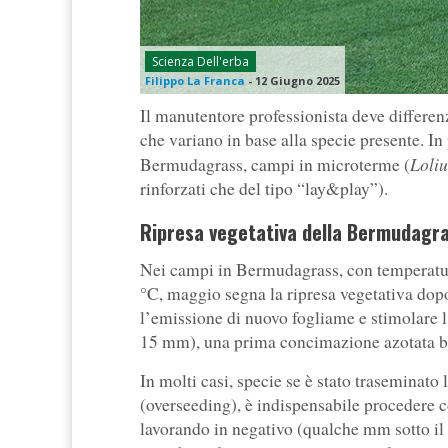
Scienza Dell'erba
Filippo La Franca
-
12 Giugno 2025
Il manutentore professionista deve differenz
che variano in base alla specie presente. In 
Loli
Bermudagrass, campi in microterme (
rinforzati che del tipo “lay&play”).
Ripresa vegetativa della Bermudagr
Nei campi in Bermudagrass, con temperature
°C, maggio segna la ripresa vegetativa dop
l’emissione di nuovo fogliame e stimolare l’
15 mm), una prima concimazione azotata bil
In molti casi, specie se è stato traseminato
(overseeding), è indispensabile procedere 
lavorando in negativo (qualche mm sotto il 