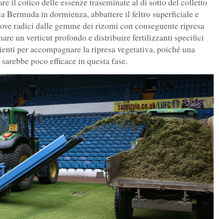
e il cotico delle essenze traseminate al di sotto del colletto
lla Bermuda in dormienza, abbattere il feltro superficiale e
uove radici dalle gemme dei rizomi con conseguente ripresa
re un verticut profondo e distribuire fertilizzanti specifici
ienti per accompagnare la ripresa vegetativa, poiché una
sarebbe poco efficace in questa fase.