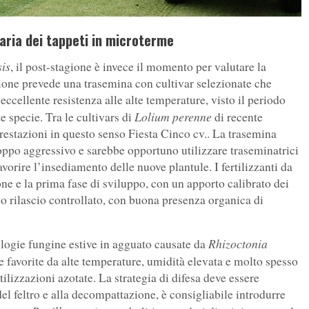
aria dei tappeti in microterme
is
, il post-stagione è invece il momento per valutare la
azione prevede una trasemina con cultivar selezionate che
cellente resistenza alle alte temperature, visto il periodo
Lolium perenne
 specie. Tra le cultivars di
di recente
prestazioni in questo senso Fiesta Cinco cv.. La trasemina
oppo aggressivo e sarebbe opportuno utilizzare traseminatrici
vorire l’insediamento delle nuove plantule. I fertilizzanti da
e e la prima fase di sviluppo, con un apporto calibrato dei
 o rilascio controllato, con buona presenza organica di
Rhizoctonia
tologie fungine estive in agguato causate da
 e favorite da alte temperature, umidità elevata e molto spesso
tilizzazioni azotate. La strategia di difesa deve essere
del feltro e alla decompattazione, è consigliabile introdurre