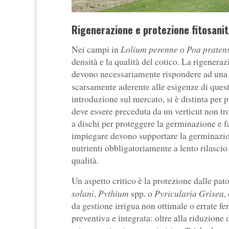
Rigenerazione e protezione fitosanit
Lolium perenne
Poa pratens
Nei campi in
o
densità e la qualità del cotico. La rigener
devono necessariamente rispondere ad una ec
scarsamente aderente alle esigenze di queste
introduzione sul mercato, si è distinta per 
deve essere preceduta da un verticut non tr
a dischi per proteggere la germinazione e fa
impiegare devono supportare la germinazion
nutrienti obbligatoriamente a lento rilascio
qualità.
Un aspetto critico è la protezione dalle pa
solani
Pythium
Pyricularia Grisea
,
spp. o
,
da gestione irrigua non ottimale o errate fer
preventiva e integrata: oltre alla riduzione 