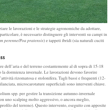
iare le lavorazioni e le strategie agronomiche da adottare,
particolare, è necessario distinguere gli interventi su campi in
um perenne/Poa pratensis
) e tappeti ibridi (sia naturali cuciti
ass
 dell’aria e del terreno costantemente al di sopra di 15-18
o la dormienza invernale. Le lavorazioni devono favorire
attività rizomatosa e stolonifera. Tagli bassi e frequenti (12-
anciata, microcarotature superficiali sono interventi chiave.
 lolium spp. per gestire la transizione autunno-invernale
con uno scalping molto aggressivo, o ancora meglio,
profilo del terreno). Questo intervento, eseguito con apposite