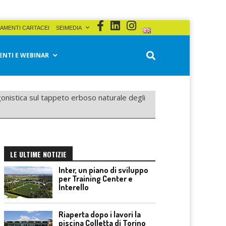
AMENTI CARTACEI
SEIMEDIA
ENTI E WEBINAR
gonistica sul tappeto erboso naturale degli
LE ULTIME NOTIZIE
Inter, un piano di sviluppo
per Training Center e
Interello
Riaperta dopo i lavori la
piscina Colletta di Torino