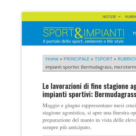
Skip
NOTIZIE
RUBRI
to
content
T
Sport&Impianti
notizie, prodotti, aziende dello sport facility
Home
»
PRINCIPALE
»
TSPORT
»
RUBRIC
impianti sportivi: Bermudagrass, microterme
Le lavorazioni di fine stagione 
impianti sportivi: Bermudagrass
Maggio e giugno rappresentano mesi crucial
stagione agonistica, si apre una finestra o
preparazione del manto in vista delle eleva
sempre più anticipato.