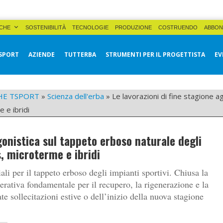
CHE
SOSTENIBILITÀ
TECNOLOGIE
PRODUZIONE
COSTRUENDO
ABBON
SPORT
AZIENDE
TUTTERBA
STRUMENTI PER IL PROGETTISTA
EV
HE TSPORT
»
Scienza dell'erba
»
Le lavorazioni di fine stagione a
 e ibridi
agonistica sul tappeto erboso naturale degli
, microterme e ibridi
i per il tappeto erboso degli impianti sportivi. Chiusa la
perativa fondamentale per il recupero, la rigenerazione e la
te sollecitazioni estive o dell’inizio della nuova stagione