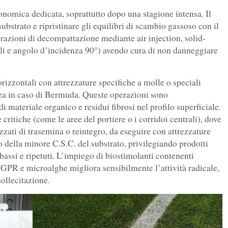
ronomica dedicata, soprattutto dopo una stagione intensa. Il
 substrato e ripristinare gli equilibri di scambio gassoso con il
orazioni di decompattazione mediante air injection, solid-
ttili e angolo d’incidenza 90°) avendo cura di non danneggiare
orizzontali con attrezzature specifiche a molle o speciali
erea in caso di Bermuda. Queste operazioni sono
materiale organico e residui fibrosi nel profilo superficiale.
 critiche (come le aree del portiere o i corridoi centrali), dove
zzati di trasemina o reintegro, da eseguire con attrezzature
 della minore C.S.C. del substrato, privilegiando prodotti
bassi e ripetuti. L’impiego di biostimolanti contenenti
PR e microalghe migliora sensibilmente l’attività radicale,
sollecitazione.