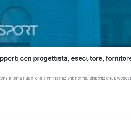
rapporti con progettista, esecutore, fornit
e a tema Pubbliche amministrazioni: norme, disposizioni, procedure