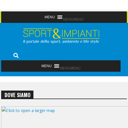
Skip
MENU
MENU
to
content
Sport&Impianti
notizie, prodotti, aziende dello sport facility
MENU
MENU
DOVE SIAMO