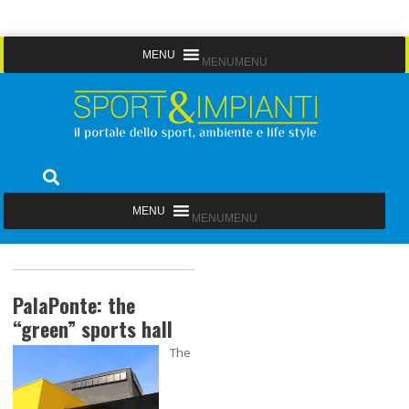
Skip
MENU
MENU
to
content
Sport&Impianti
notizie, prodotti, aziende dello sport facility
MENU
MENU
PalaPonte: the
“green” sports hall
The