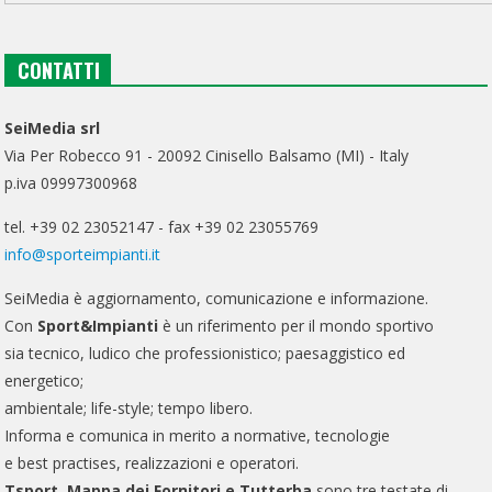
CONTATTI
SeiMedia srl
Via Per Robecco 91 - 20092 Cinisello Balsamo (MI) - Italy
p.iva 09997300968
tel. +39 02 23052147 - fax +39 02 23055769
info@sporteimpianti.it
SeiMedia è aggiornamento, comunicazione e informazione.
Con
Sport&Impianti
è un riferimento per il mondo sportivo
sia tecnico, ludico che professionistico; paesaggistico ed
energetico;
ambientale; life-style; tempo libero.
Informa e comunica in merito a normative, tecnologie
e best practises, realizzazioni e operatori.
Tsport, Mappa dei Fornitori e Tutterba
sono tre testate di