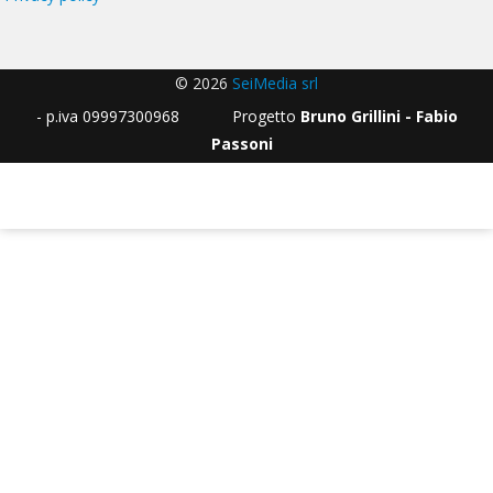
© 2026
SeiMedia srl
- p.iva 09997300968 Progetto
Bruno Grillini - Fabio
Passoni