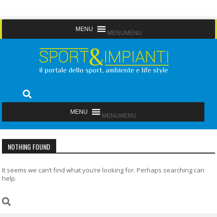
Skip
MENU
MENU
to
content
Sport&Impianti
notizie, prodotti, aziende dello sport facility
MENU
MENU
NOTHING FOUND
It seems we can’t find what you’re looking for. Perhaps searching can
help.