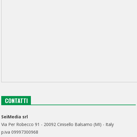
CONTATTI
SeiMedia srl
Via Per Robecco 91 - 20092 Cinisello Balsamo (MI) - Italy
p.iva 09997300968