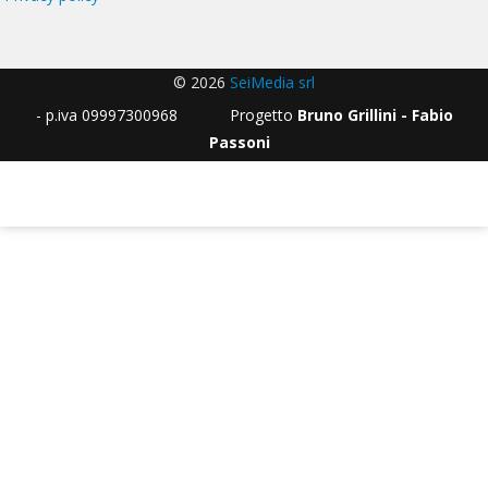
© 2026
SeiMedia srl
- p.iva 09997300968 Progetto
Bruno Grillini - Fabio
Passoni