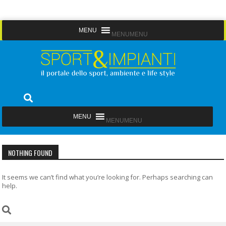
Skip
MENU
MENU
to
content
Sport&Impianti
notizie, prodotti, aziende dello sport facility
MENU
MENU
NOTHING FOUND
It seems we can’t find what you’re looking for. Perhaps searching can
help.