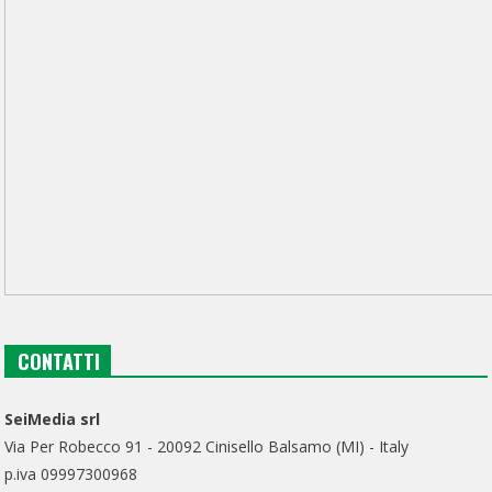
CONTATTI
SeiMedia srl
Via Per Robecco 91 - 20092 Cinisello Balsamo (MI) - Italy
p.iva 09997300968