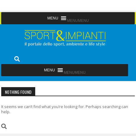
Skip
MENU
MENU
to
content
Sport&Impianti
notizie, prodotti, aziende dello sport facility
MENU
MENU
NOTHING FOUND
It seems we can’t find what you’re looking for. Perhaps searching can
help.