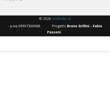
© 2026
SeiMedia srl
- p.iva 09997300968 Progetto
Bruno Grillini - Fabio
Passoni