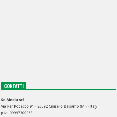
CONTATTI
SeiMedia srl
Via Per Robecco 91 - 20092 Cinisello Balsamo (MI) - Italy
p.iva 09997300968