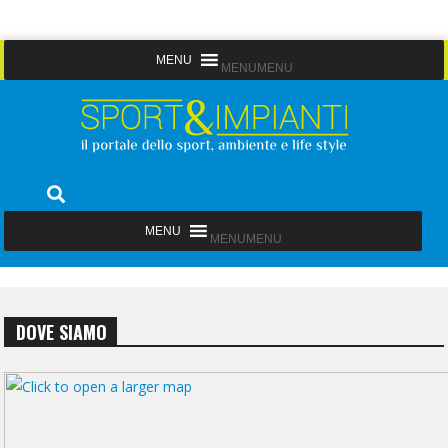
Skip
MENU
MENU
to
content
Sport&Impianti
notizie, prodotti, aziende dello sport facility
MENU
MENU
DOVE SIAMO