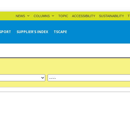
NEWS
COLUMNS
TOPIC
ACCESSIBILITY
SUSTAINABILITY
T
SPORT
SUPPLIER'S INDEX
TSCAPE