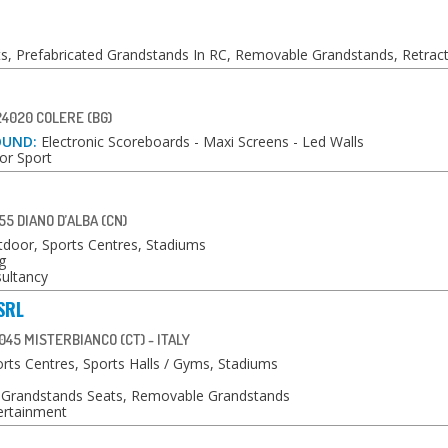
s, Prefabricated Grandstands In RC, Removable Grandstands, Retra
 24020 COLERE (BG)
OUND:
Electronic Scoreboards - Maxi Screens - Led Walls
or Sport
55 DIANO D’ALBA (CN)
door, Sports Centres, Stadiums
g
ultancy
SRL
45 MISTERBIANCO (CT) - ITALY
rts Centres, Sports Halls / Gyms, Stadiums
Grandstands Seats, Removable Grandstands
rtainment