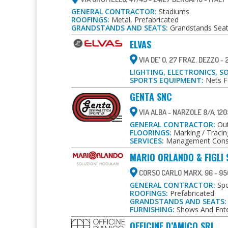
GENERAL CONTRACTOR:
Stadiums
ROOFINGS:
Metal, Prefabricated
GRANDSTANDS AND SEATS:
Grandstands Seat
ELVAS
VIA DE' O, 27 FRAZ. DEZZO -
LIGHTING, ELECTRONICS, S
SPORTS EQUIPMENT:
Nets F
GENTA SNC
VIA ALBA - NARZOLE 8/A, 120
GENERAL CONTRACTOR:
Out
FLOORINGS:
Marking / Tracin
SERVICES:
Management Cons
MARIO ORLANDO & FIGLI 
CORSO CARLO MARX, 96 - 950
GENERAL CONTRACTOR:
Spo
ROOFINGS:
Prefabricated
GRANDSTANDS AND SEATS:
FURNISHING:
Shows And Ente
OFFICINE D’AMICO SRL