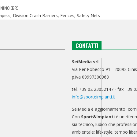
RNINO (BR)
pets, Division Crash Barriers, Fences, Safety Nets
CONTATTI
SeiMedia srl
Via Per Robecco 91 - 20092 Cinis
p.iva 09997300968
tel. +39 02 23052147 - fax +39 
info@sporteimpianti.it
SeiMedia è aggiornamento, comu
Con
Sport&Impianti
è un riferi
sia tecnico, ludico che professio
ambientale; life-style; tempo libe