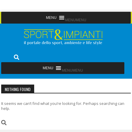
Skip
MENU
MENU
to
content
Sport&Impianti
notizie, prodotti, aziende dello sport facility
MENU
MENU
NOTHING FOUND
It seems we can’t find what you’re looking for. Perhaps searching can
help.