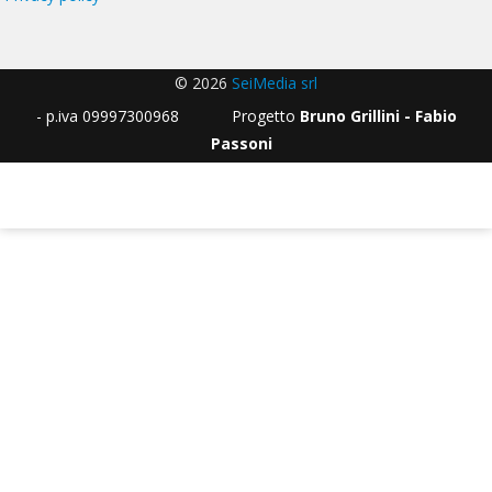
© 2026
SeiMedia srl
- p.iva 09997300968 Progetto
Bruno Grillini - Fabio
Passoni