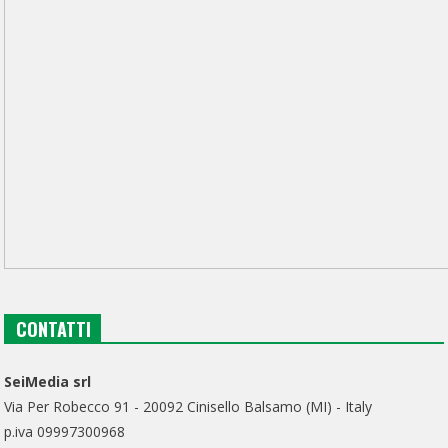
CONTATTI
SeiMedia srl
Via Per Robecco 91 - 20092 Cinisello Balsamo (MI) - Italy
p.iva 09997300968