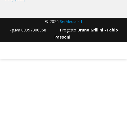
© 2026
SeiMedia srl
- p.iva 09997300968 Progetto
Bruno Grillini - Fabio
Passoni