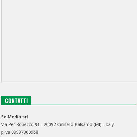
CONTATTI
SeiMedia srl
Via Per Robecco 91 - 20092 Cinisello Balsamo (MI) - Italy
p.iva 09997300968