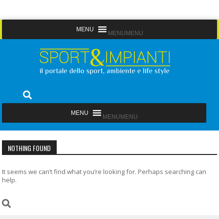
Skip
MENU
MENU
to
content
Sport&Impianti
notizie, prodotti, aziende dello sport facility
MENU
MENU
NOTHING FOUND
It seems we can’t find what you’re looking for. Perhaps searching can
help.