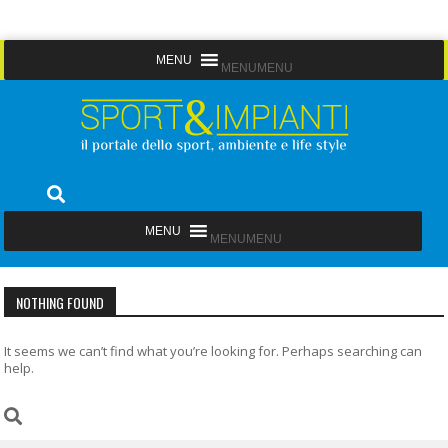
Skip
MENU
MENU
to
content
Sport&Impianti
notizie, prodotti, aziende dello sport facility
MENU
MENU
NOTHING FOUND
It seems we can’t find what you’re looking for. Perhaps searching can
help.