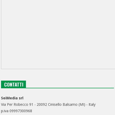
CONTATTI
SeiMedia srl
Via Per Robecco 91 - 20092 Cinisello Balsamo (MI) - Italy
p.iva 09997300968