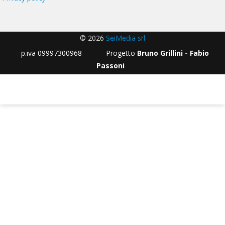
© 2026
SeiMedia srl
- p.iva 09997300968 Progetto
Bruno Grillini - Fabio
Passoni