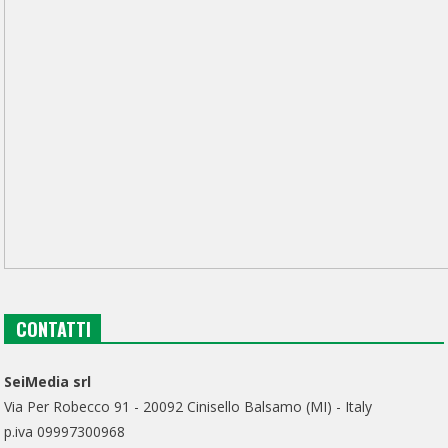
CONTATTI
SeiMedia srl
Via Per Robecco 91 - 20092 Cinisello Balsamo (MI) - Italy
p.iva 09997300968