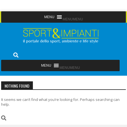
Skip
MENU
MENU
to
content
Sport&Impianti
notizie, prodotti, aziende dello sport facility
MENU
MENU
NOTHING FOUND
It seems we can’t find what you’re looking for. Perhaps searching can
help.