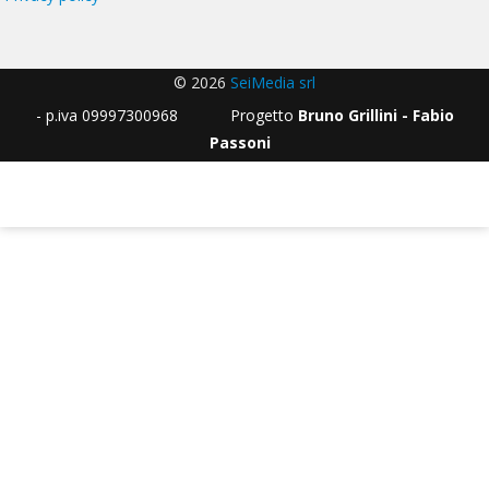
© 2026
SeiMedia srl
- p.iva 09997300968 Progetto
Bruno Grillini - Fabio
Passoni