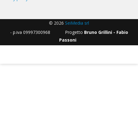
© 2026
SeiMedia srl
- p.iva 09997300968 Progetto
Bruno Grillini - Fabio
Passoni