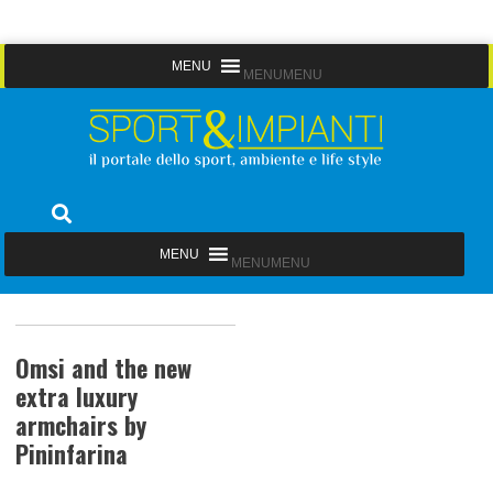
Skip
MENU
MENU
to
content
Sport&Impianti
notizie, prodotti, aziende dello sport facility
MENU
MENU
Omsi and the new
extra luxury
armchairs by
Pininfarina