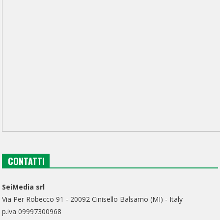
CONTATTI
SeiMedia srl
Via Per Robecco 91 - 20092 Cinisello Balsamo (MI) - Italy
p.iva 09997300968