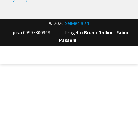
© 2026
SeiMedia srl
- p.iva 09997300968 Progetto
Bruno Grillini - Fabio
Passoni