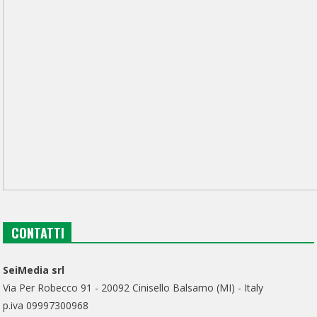
CONTATTI
SeiMedia srl
Via Per Robecco 91 - 20092 Cinisello Balsamo (MI) - Italy
p.iva 09997300968