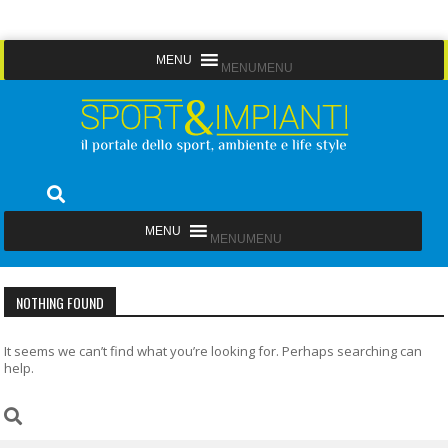
Skip
MENU
MENU
to
content
Sport&Impianti
notizie, prodotti, aziende dello sport facility
MENU
MENU
NOTHING FOUND
It seems we can’t find what you’re looking for. Perhaps searching can
help.