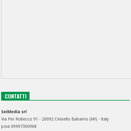
CONTATTI
SeiMedia srl
Via Per Robecco 91 - 20092 Cinisello Balsamo (MI) - Italy
p.iva 09997300968