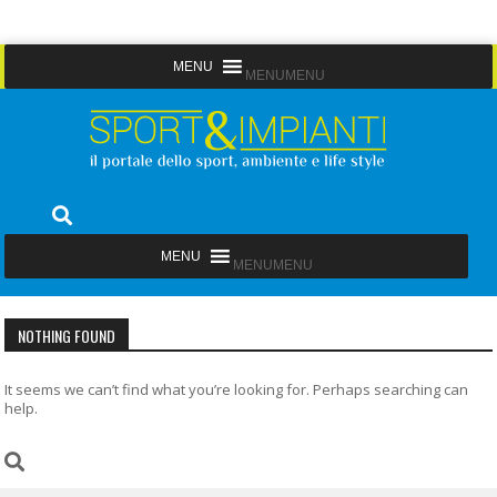
Skip
MENU
MENU
to
content
Sport&Impianti
notizie, prodotti, aziende dello sport facility
MENU
MENU
NOTHING FOUND
It seems we can’t find what you’re looking for. Perhaps searching can
help.