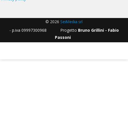
© 2026
SeiMedia srl
- p.iva 09997300968 Progetto
Bruno Grillini - Fabio
Passoni