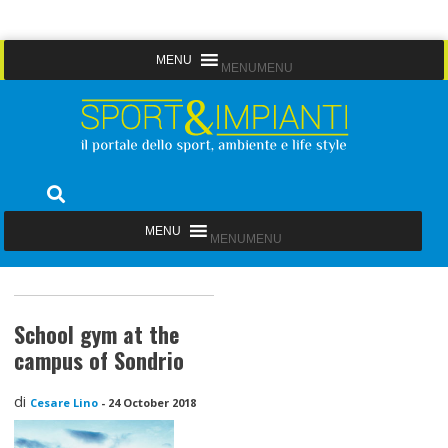
Skip
MENU
MENU
to
content
Sport&Impianti
notizie, prodotti, aziende dello sport facility
MENU
MENU
School gym at the
campus of Sondrio
di
Cesare Lino
-
24 October 2018