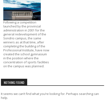
Following a competition
launched by the provincial
administration in 2001 for the
general redevelopment of the
Sondrio campus, the same
winners as at that time, after
completing the building of the
Professional Institute, have now
created the school gymnasium
in the position where the
concentration of sports facilities
on the campus was planned.
NOTHING FOUND
It seems we can’t find what you’re looking for. Perhaps searching can
help.