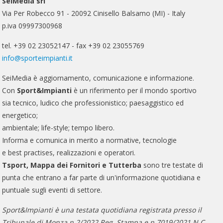
SeiMedia srl
Via Per Robecco 91 - 20092 Cinisello Balsamo (MI) - Italy
p.iva 09997300968
tel. +39 02 23052147 - fax +39 02 23055769
info@sporteimpianti.it
SeiMedia è aggiornamento, comunicazione e informazione.
Con
Sport&Impianti
è un riferimento per il mondo sportivo
sia tecnico, ludico che professionistico; paesaggistico ed
energetico;
ambientale; life-style; tempo libero.
Informa e comunica in merito a normative, tecnologie
e best practises, realizzazioni e operatori.
Tsport, Mappa dei Fornitori e Tutterba
sono tre testate di
punta che entrano a far parte di un'informazione quotidiana e
puntuale sugli eventi di settore.
Sport&Impianti è una testata quotidiana registrata presso il
Tribunale di Monza n.2/2022 Reg. Stampa e n.7019/2021 N.C..