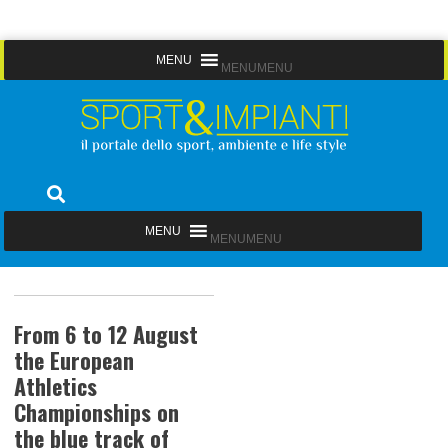
Skip
MENU
MENU
to
content
Sport&Impianti
notizie, prodotti, aziende dello sport facility
MENU
MENU
From 6 to 12 August
the European
Athletics
Championships on
the blue track of