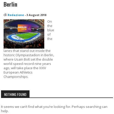
Berlin
di
Redazione
-
3 August 2018
On
the
blue
of
the
lanes that stand out inside the
historic Olympiastadion in Berlin,
where Usain Bolt set the double
world speed record nine years
ago, will take place the XXIV
European Athletics
Championships.
NOTHING FOUND
It seems we can’t find what you’re looking for. Perhaps searching can
help.