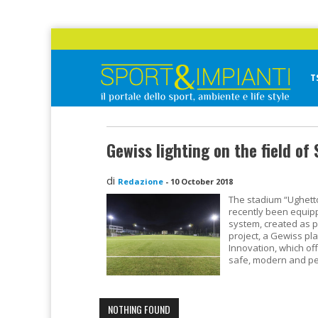
Skip
to
content
T
Sport&Impianti
notizie, prodotti, aziende dello sport facility
Gewiss lighting on the field of 
di
Redazione
-
10 October 2018
The stadium “Ughetto
recently been equipp
system, created as p
project, a Gewiss pla
Innovation, which of
safe, modern and per
NOTHING FOUND