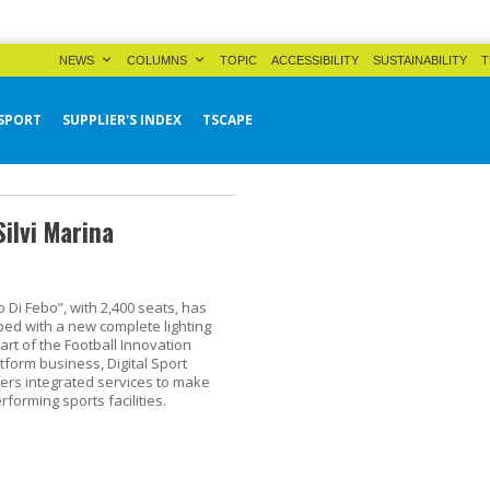
NEWS
COLUMNS
TOPIC
ACCESSIBILITY
SUSTAINABILITY
T
SPORT
SUPPLIER'S INDEX
TSCAPE
Silvi Marina
 Di Febo”, with 2,400 seats, has
ed with a new complete lighting
art of the Football Innovation
tform business, Digital Sport
fers integrated services to make
forming sports facilities.