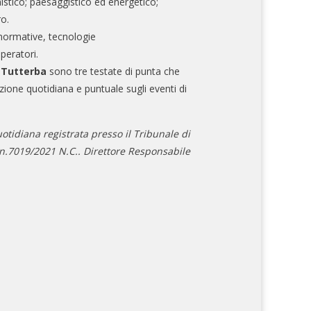
nistico; paesaggistico ed energetico;
ro.
normative, tecnologie
operatori.
e Tutterba
sono tre testate di punta che
zione quotidiana e puntuale sugli eventi di
otidiana registrata presso il Tribunale di
.7019/2021 N.C.. Direttore Responsabile