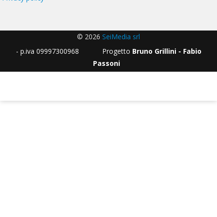
© 2026
SeiMedia srl
- p.iva 09997300968 Progetto
Bruno Grillini - Fabio
Passoni