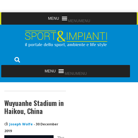
Skip
MENU
MENU
to
content
Sport&Impianti
notizie, prodotti, aziende dello sport facility
MENU
MENU
Wuyuanhe Stadium in
Haikou, China
di
Joseph Wolfe
-
30 December
2019
The