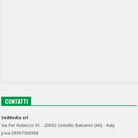
CONTATTI
SeiMedia srl
Via Per Robecco 91 - 20092 Cinisello Balsamo (MI) - Italy
p.iva 09997300968