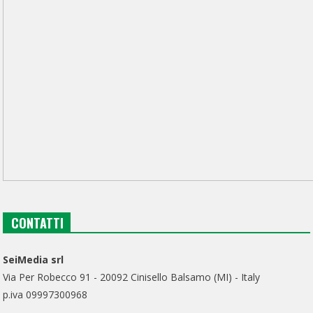
CONTATTI
SeiMedia srl
Via Per Robecco 91 - 20092 Cinisello Balsamo (MI) - Italy
p.iva 09997300968