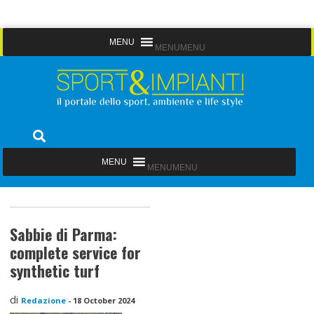
Skip
MENU
MENU
to
content
Sport&Impianti
notizie, prodotti, aziende dello sport facility
MENU
MENU
Sabbie di Parma:
complete service for
synthetic turf
di
Redazione
-
18 October 2024