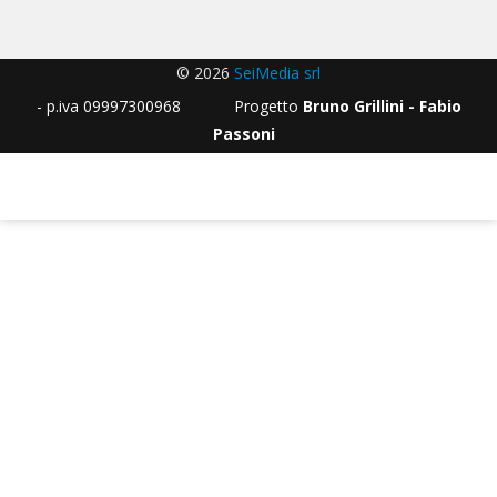
© 2026
SeiMedia srl
- p.iva 09997300968 Progetto
Bruno Grillini - Fabio
Passoni