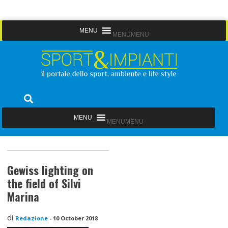
Skip
MENU
MENU
to
content
Sport&Impianti
notizie, prodotti, aziende dello sport facility
MENU
MENU
Gewiss lighting on
the field of Silvi
Marina
di
Redazione
-
10 October 2018