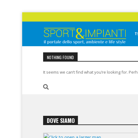
Skip
to
content
T
Sport&Impianti
notizie, prodotti, aziende dello sport facility
NOTHING FOUND
It seems we can’t find what you’re looking for. Per
DOVE SIAMO