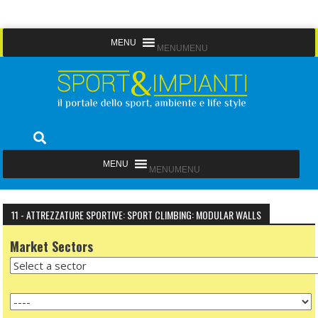
Skip
MENU
MENU
to
content
Sport&Impianti
notizie, prodotti, aziende dello sport facility
MENU
MENU
11 - ATTREZZATURE SPORTIVE: SPORT CLIMBING: MODULAR WALLS
Market Sectors