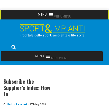
Skip
MENU
MENU
to
content
Sport&Impianti
notizie, prodotti, aziende dello sport facility
MENU
MENU
Subscribe the
Supplier’s Index: How
to
di
Fabio Passoni
-
17 May 2018