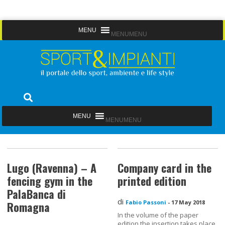
Skip
MENU
MENU
to
content
Sport&Impianti
notizie, prodotti, aziende dello sport facility
MENU
MENU
Lugo (Ravenna) – A
Company card in the
fencing gym in the
printed edition
PalaBanca di
di
Fabio Passoni
-
17 May 2018
Romagna
In the volume of the paper
edition the insertion takes place