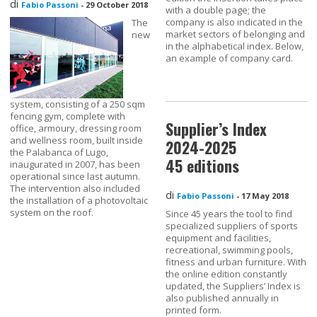
di
Fabio Passoni
-
29 October 2018
with a double page; the
company is also indicated in the
The
market sectors of belonging and
new
in the alphabetical index. Below,
an example of company card.
system, consisting of a 250 sqm
fencing gym, complete with
Supplier’s Index
office, armoury, dressing room
and wellness room, built inside
2024-2025
the Palabanca of Lugo,
45 editions
inaugurated in 2007, has been
operational since last autumn.
The intervention also included
di
Fabio Passoni
-
17 May 2018
the installation of a photovoltaic
system on the roof.
Since 45 years the tool to find
specialized suppliers of sports
equipment and facilities,
recreational, swimming pools,
fitness and urban furniture. With
the online edition constantly
updated, the Suppliers’ Index is
also published annually in
printed form.