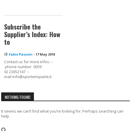
Subscribe the
Supplier’s Index: How
to
di
Fabio Passoni
-
17 May 2018
Contact us for more infos: –
phone number 0039
02 23052147 –
mail info@sporteimpianti.it
NOTHING FOUND
It seems we can’t find what you’re looking for. Perhaps searching can
help.