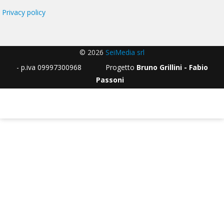
Privacy policy
© 2026
SeiMedia srl
- p.iva 09997300968 Progetto
Bruno Grillini - Fabio
Passoni