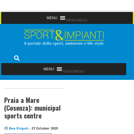
Skip
MENU
MENU
to
content
Sport&Impianti
notizie, prodotti, aziende dello sport facility
MENU
MENU
Praia a Mare
(Cosenza): municipal
sports centre
di
Bea Rispoli
-
27 October 2020