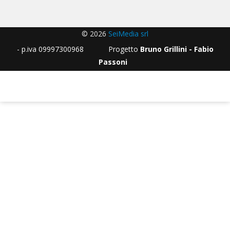
© 2026
SeiMedia srl
- p.iva 09997300968 Progetto
Bruno Grillini - Fabio
Passoni