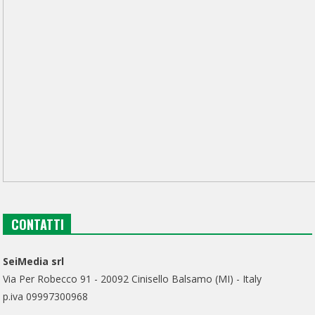
CONTATTI
SeiMedia srl
Via Per Robecco 91 - 20092 Cinisello Balsamo (MI) - Italy
p.iva 09997300968