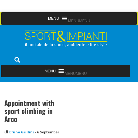
Skip
MENU
MENU
to
content
Sport&Impianti
notizie, prodotti, aziende dello sport facility
MENU
MENU
Appointment with
sport climbing in
Arco
di
Bruno Grillini
-
6 September