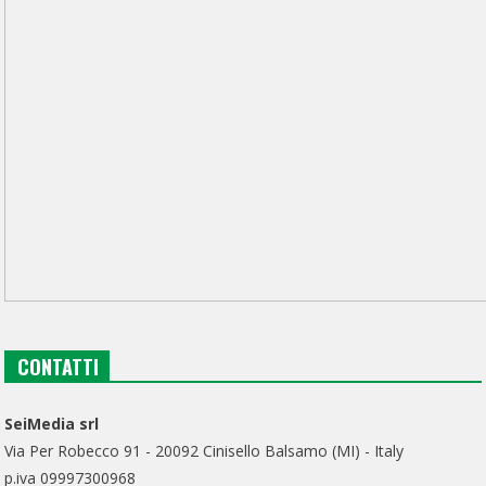
CONTATTI
SeiMedia srl
Via Per Robecco 91 - 20092 Cinisello Balsamo (MI) - Italy
p.iva 09997300968