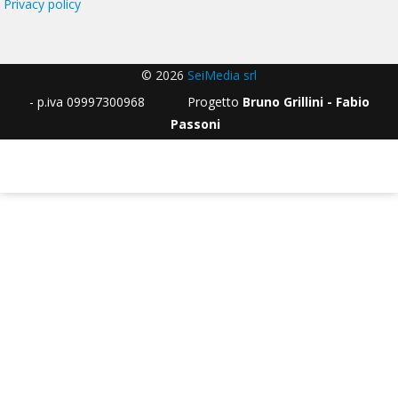
Privacy policy
© 2026
SeiMedia srl
- p.iva 09997300968 Progetto
Bruno Grillini - Fabio
Passoni