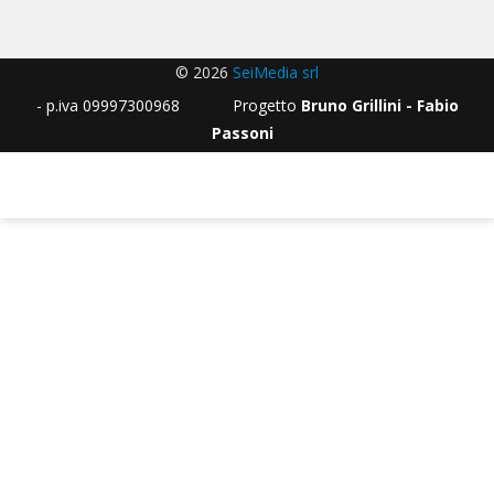
© 2026
SeiMedia srl
- p.iva 09997300968 Progetto
Bruno Grillini - Fabio
Passoni