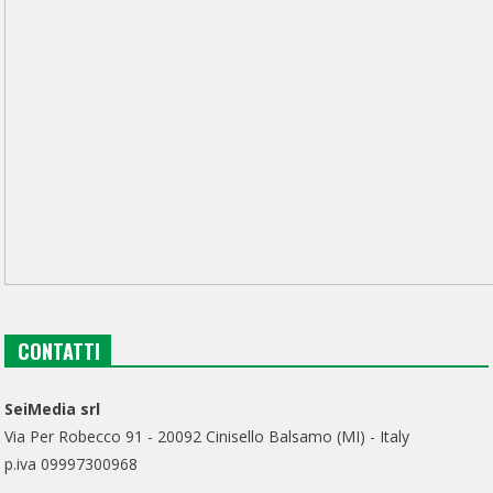
CONTATTI
SeiMedia srl
Via Per Robecco 91 - 20092 Cinisello Balsamo (MI) - Italy
p.iva 09997300968