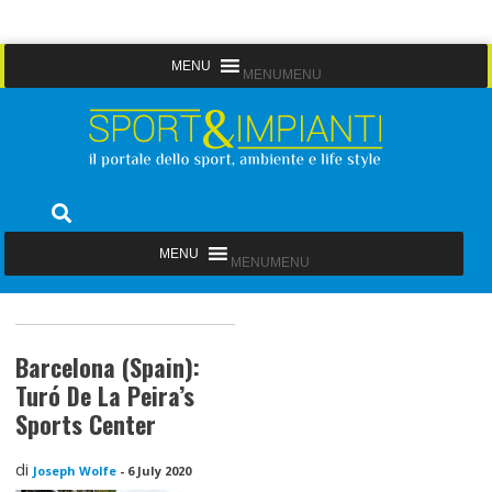
Skip
MENU
MENU
to
content
Sport&Impianti
notizie, prodotti, aziende dello sport facility
MENU
MENU
Barcelona (Spain):
Turó De La Peira’s
Sports Center
di
Joseph Wolfe
-
6 July 2020