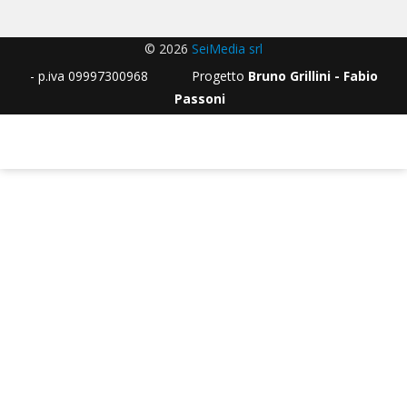
© 2026
SeiMedia srl
- p.iva 09997300968 Progetto
Bruno Grillini - Fabio
Passoni