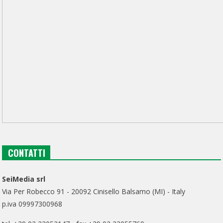
CONTATTI
SeiMedia srl
Via Per Robecco 91 - 20092 Cinisello Balsamo (MI) - Italy
p.iva 09997300968