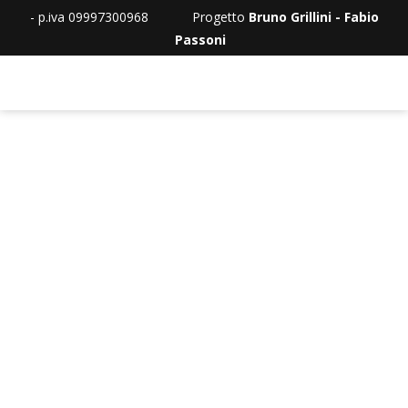
- p.iva 09997300968 Progetto
Bruno Grillini - Fabio
Passoni