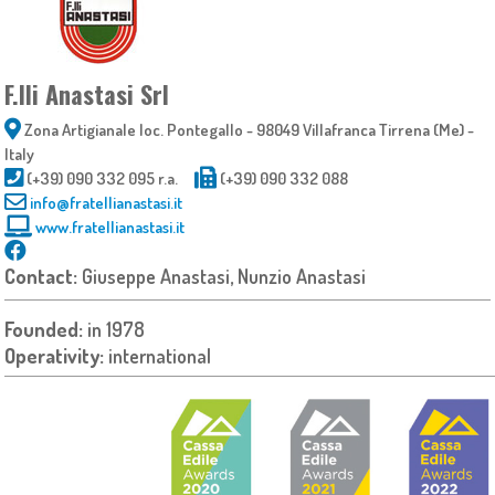
F.lli Anastasi Srl
Zona Artigianale loc. Pontegallo - 98049 Villafranca Tirrena (Me) -
Italy
(+39) 090 332 095 r.a.
(+39) 090 332 088
info@fratellianastasi.it
www.fratellianastasi.it
Contact:
Giuseppe Anastasi, Nunzio Anastasi
Founded:
in 1978
Operativity:
international