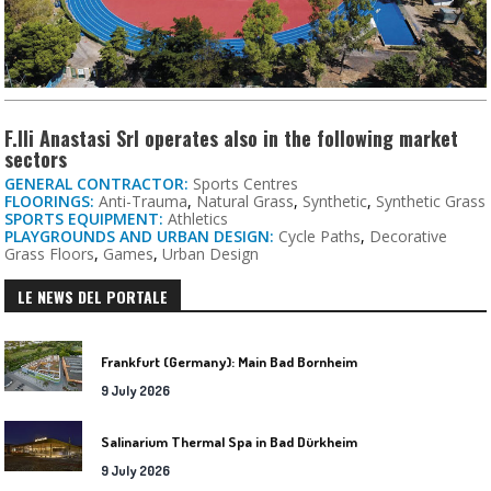
F.lli Anastasi Srl operates also in the following market
sectors
GENERAL CONTRACTOR:
Sports Centres
FLOORINGS:
Anti-Trauma
,
Natural Grass
,
Synthetic
,
Synthetic Grass
SPORTS EQUIPMENT:
Athletics
PLAYGROUNDS AND URBAN DESIGN:
Cycle Paths
,
Decorative
Grass Floors
,
Games
,
Urban Design
LE NEWS DEL PORTALE
Frankfurt (Germany): Main Bad Bornheim
9 July 2026
Salinarium Thermal Spa in Bad Dürkheim
9 July 2026