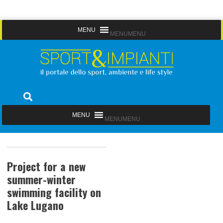
Skip
MENU
MENU
to
content
Sport&Impianti
notizie, prodotti, aziende dello sport facility
MENU
MENU
Project for a new
summer-winter
swimming facility on
Lake Lugano