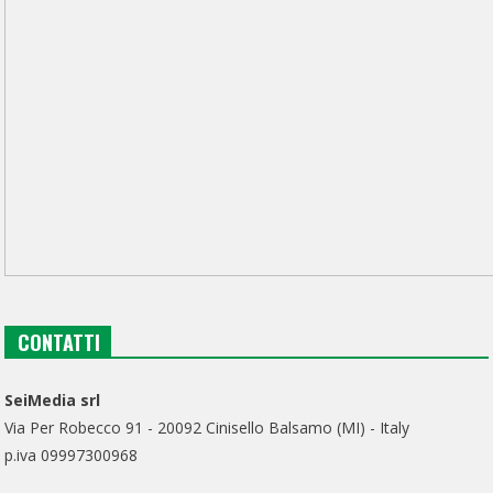
CONTATTI
SeiMedia srl
Via Per Robecco 91 - 20092 Cinisello Balsamo (MI) - Italy
p.iva 09997300968