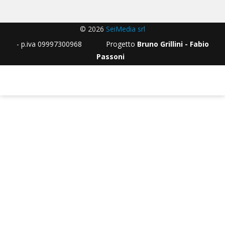
© 2026
SeiMedia srl
- p.iva 09997300968 Progetto
Bruno Grillini - Fabio
Passoni