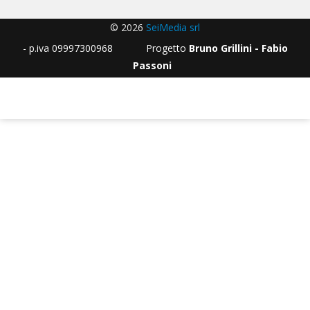
© 2026
SeiMedia srl
- p.iva 09997300968 Progetto
Bruno Grillini - Fabio
Passoni