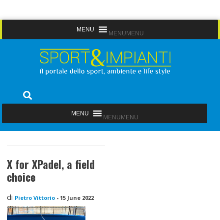
Skip
MENU
MENU
to
content
Sport&Impianti
notizie, prodotti, aziende dello sport facility
MENU
MENU
X for XPadel, a field
choice
di
Pietro Vittorio
-
15 June 2022