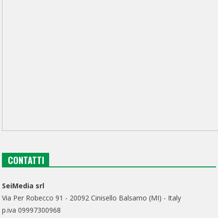
CONTATTI
SeiMedia srl
Via Per Robecco 91 - 20092 Cinisello Balsamo (MI) - Italy
p.iva 09997300968