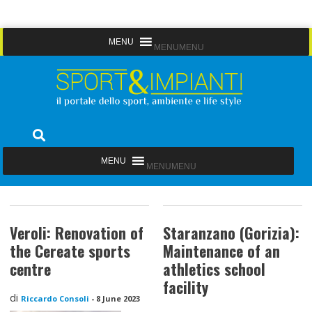
Skip
MENU
MENU
to
content
Sport&Impianti
notizie, prodotti, aziende dello sport facility
MENU
MENU
Veroli: Renovation of
Staranzano (Gorizia):
the Cereate sports
Maintenance of an
centre
athletics school
facility
di
Riccardo Consoli
-
8 June 2023