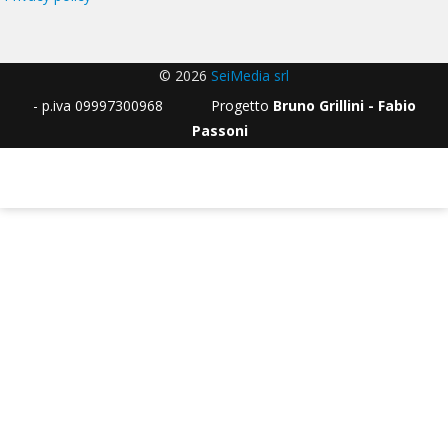
© 2026
SeiMedia srl
- p.iva 09997300968 Progetto
Bruno Grillini - Fabio
Passoni