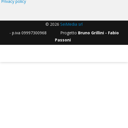
Privacy policy
© 2026
SeiMedia srl
- p.iva 09997300968 Progetto
Bruno Grillini - Fabio
Passoni