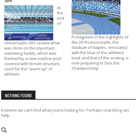
2019
At
the
end
of
Protagonist of the highlights of
the 2019 Universiade, the
Universiade, let’s review what
Stadium of Naples, renovated
was done on the important
with the blue of the athletics
swimming facility, which was
track and that of the seating, is
flanked by a new outdoor pool
now preparing to face the
covered with tensile structure,
Championship.
used for the “warm up” of
athletes.
NOTHING FOUND
It seems we can’t find what you’re looking for. Perhaps searching can
help.