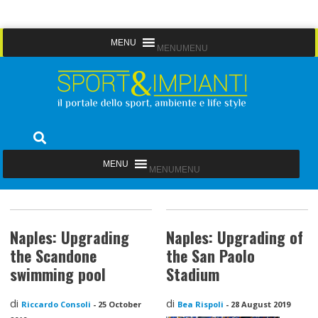
Skip
MENU
MENU
to
content
Sport&Impianti
notizie, prodotti, aziende dello sport facility
MENU
MENU
Naples: Upgrading
Naples: Upgrading of
the Scandone
the San Paolo
swimming pool
Stadium
di
di
Riccardo Consoli
-
25 October
Bea Rispoli
-
28 August 2019