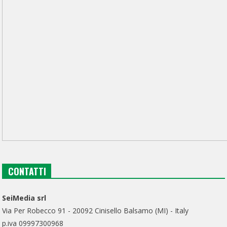
CONTATTI
SeiMedia srl
Via Per Robecco 91 - 20092 Cinisello Balsamo (MI) - Italy
p.iva 09997300968