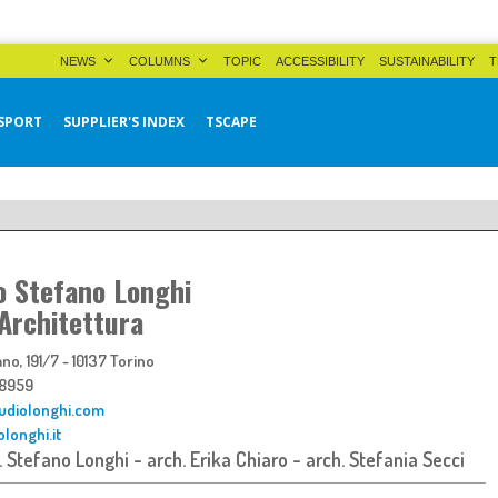
NEWS
COLUMNS
TOPIC
ACCESSIBILITY
SUSTAINABILITY
T
SPORT
SUPPLIER'S INDEX
TSCAPE
o Stefano Longhi
 Architettura
o, 191/7 - 10137 Torino
2 8959
tudiolonghi.com
longhi.it
. Stefano Longhi - arch. Erika Chiaro - arch. Stefania Secci