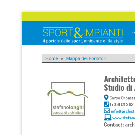
Skip
to
content
T
Sport&Impianti
notizie, prodotti, aziende dello sport facility
Home
»
Mappa dei Fornitori
Architett
Studio di
Corso Orbassan
(+39) 011 38
info@archis
www.stefano
Contact:
arch