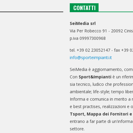
CONTATTI
SeiMedia srl
Via Per Robecco 91 - 20092 Cinis
p.iva 09997300968
tel. +39 02 23052147 - fax +39 
info@sporteimpianti.it
SeiMedia è aggiornamento, comu
Con
Sport&Impianti
è un riferi
sia tecnico, ludico che professio
ambientale; life-style; tempo libe
Informa e comunica in merito a 
e best practises, realizzazioni e 
Tsport, Mappa dei Fornitori 
entrano a far parte di un'informa
settore.