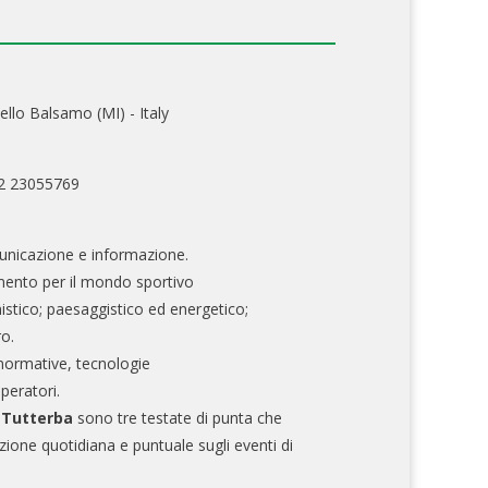
ello Balsamo (MI) - Italy
02 23055769
nicazione e informazione.
mento per il mondo sportivo
nistico; paesaggistico ed energetico;
ro.
normative, tecnologie
operatori.
e Tutterba
sono tre testate di punta che
zione quotidiana e puntuale sugli eventi di