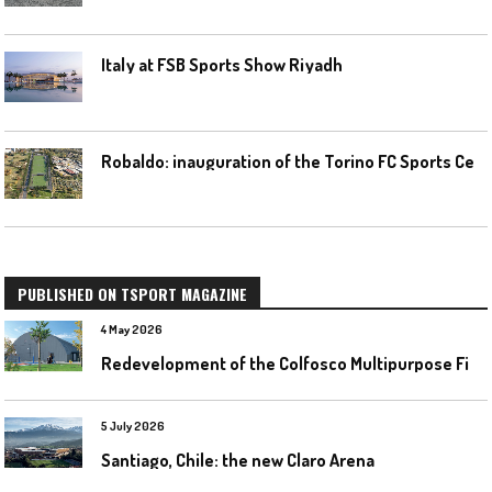
Italy at FSB Sports Show Riyadh
R
obaldo: inauguration of the Torino FC Sports Center posponed
PUBLISHED ON TSPORT MAGAZINE
4 May 2026
R
edevelopment of the Colfosco Multipurpose Fields by Evolplay
5 July 2026
Santiago, Chile: the new Claro Arena