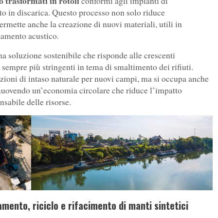
o trasformati in rotoli
conformi agli impianti di
to in discarica. Questo processo non solo riduce
ermette anche la creazione di nuovi materiali, utili in
olamento acustico.
a soluzione sostenibile che risponde alle crescenti
sempre più stringenti in tema di smaltimento dei rifiuti.
uzioni di intaso naturale per nuovi campi, ma si occupa anche
omuovendo un’economia circolare che riduce l’impatto
sabile delle risorse.
mento, riciclo e rifacimento di manti sintetici