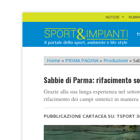
Skip
NOTIZIE
RUBRI
to
content
T
Sport&Impianti
notizie, prodotti, aziende dello sport facility
Home
»
PRIMA PAGINA
»
Produzione
»
Sab
Sabbie di Parma: rifacimento sos
Grazie alla sua lunga esperienza nel settore
rifacimento dei campi sintetici in maniera 
PUBBLICAZIONE CARTACEA SU: TSPORT 3