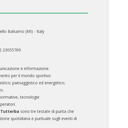
ello Balsamo (MI) - Italy
02 23055769
nicazione e informazione.
mento per il mondo sportivo
nistico; paesaggistico ed energetico;
ro.
normative, tecnologie
operatori.
e Tutterba
sono tre testate di punta che
zione quotidiana e puntuale sugli eventi di