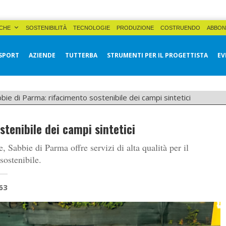
CHE
SOSTENIBILITÀ
TECNOLOGIE
PRODUZIONE
COSTRUENDO
ABBON
SPORT
AZIENDE
TUTTERBA
STRUMENTI PER IL PROGETTISTA
EV
bie di Parma: rifacimento sostenibile dei campi sintetici
tenibile dei campi sintetici
, Sabbie di Parma offre servizi di alta qualità per il
sostenibile.
63