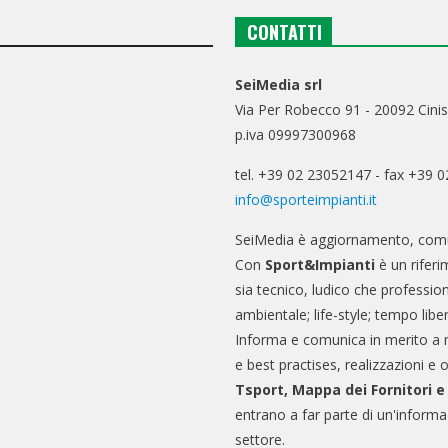
CONTATTI
SeiMedia srl
Via Per Robecco 91 - 20092 Cinis
p.iva 09997300968
tel. +39 02 23052147 - fax +39 
info@sporteimpianti.it
SeiMedia è aggiornamento, comu
Con
Sport&Impianti
è un riferi
sia tecnico, ludico che professio
ambientale; life-style; tempo libe
Informa e comunica in merito a 
e best practises, realizzazioni e 
Tsport, Mappa dei Fornitori 
entrano a far parte di un'informa
settore.