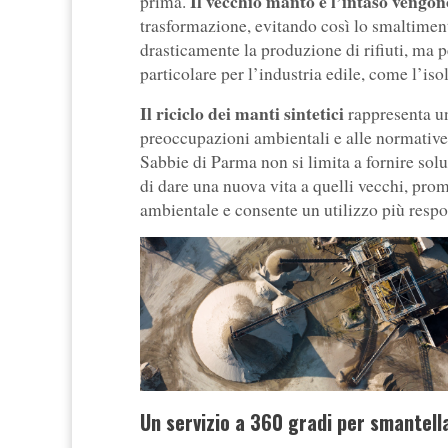
Il vecchio manto e l’intaso vengon
prima.
trasformazione, evitando così lo smaltimen
drasticamente la produzione di rifiuti, ma p
particolare per l’industria edile, come l’is
Il riciclo dei manti sintetici
rappresenta un
preoccupazioni ambientali e alle normative 
Sabbie di Parma non si limita a fornire sol
di dare una nuova vita a quelli vecchi, pr
ambientale e consente un utilizzo più respon
Un servizio a 360 gradi per smantella