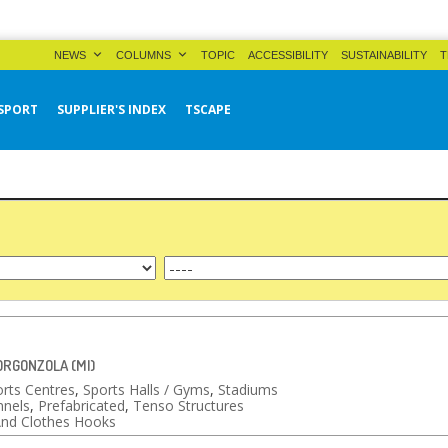
NEWS
COLUMNS
TOPIC
ACCESSIBILITY
SUSTAINABILITY
T
SPORT
SUPPLIER'S INDEX
TSCAPE
GORGONZOLA (MI)
rts Centres
,
Sports Halls / Gyms
,
Stadiums
nnels
,
Prefabricated
,
Tenso Structures
nd Clothes Hooks