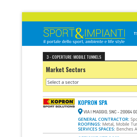
Skip
to
content
T
Sport&Impianti
notizie, prodotti, aziende dello sport facility
3 - COPERTURE: MOBILE TUNNELS
Market Sectors
KOPRON SPA
VIA I MAGGIO, SNC - 20064 
GENERAL CONTRACTOR:
Spo
ROOFINGS:
Metal
,
Mobile Tu
SERVICES SPACES:
Benches A