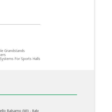
le Grandstands
kers
 Systems For Sports Halls
ello Balsamo (MI) - Italy