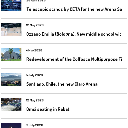
28 April 2026
T
elescopic stands by CETA for the new Arena Santa Giulia in Milan
12 May 2026
O
zzano Emilia (Bologna): New middle school with a gym
4 May 2026
R
edevelopment of the Colfosco Multipurpose Fields by Evolplay
5 July 2026
Santiago, Chile: the new Claro Arena
12 May 2026
Omsi seating in Rabat
9 July 2026