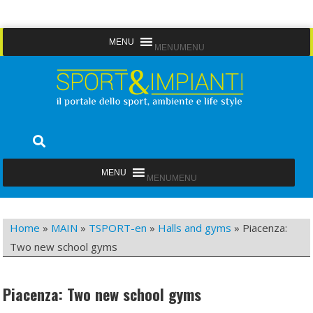
Skip
MENU
MENU
to
content
Sport&Impianti
notizie, prodotti, aziende dello sport facility
MENU
MENU
Home
»
MAIN
»
TSPORT-en
»
Halls and gyms
»
Piacenza:
Two new school gyms
Piacenza: Two new school gyms