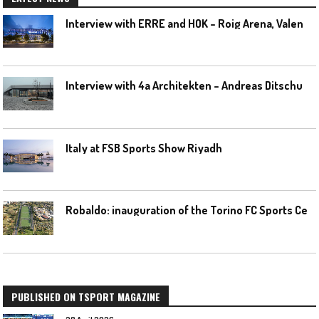
I
nterview with ERRE and HOK – Roig Arena, Valencia
I
nterview with 4a Architekten – Andreas Ditschuneit
Italy at FSB Sports Show Riyadh
R
obaldo: inauguration of the Torino FC Sports Center posponed
PUBLISHED ON TSPORT MAGAZINE