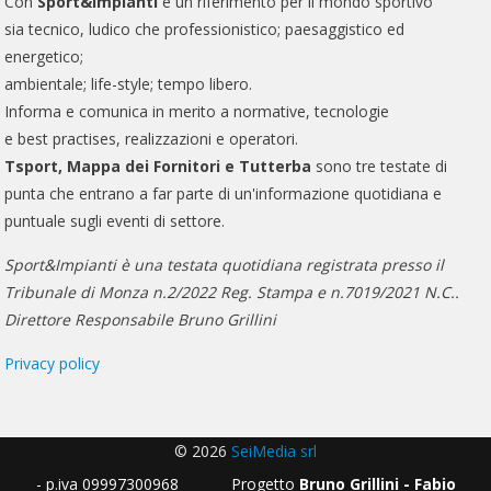
Con
Sport&Impianti
è un riferimento per il mondo sportivo
sia tecnico, ludico che professionistico; paesaggistico ed
energetico;
ambientale; life-style; tempo libero.
Informa e comunica in merito a normative, tecnologie
e best practises, realizzazioni e operatori.
Tsport, Mappa dei Fornitori e Tutterba
sono tre testate di
punta che entrano a far parte di un'informazione quotidiana e
puntuale sugli eventi di settore.
Sport&Impianti è una testata quotidiana registrata presso il
Tribunale di Monza n.2/2022 Reg. Stampa e n.7019/2021 N.C..
Direttore Responsabile Bruno Grillini
Privacy policy
© 2026
SeiMedia srl
- p.iva 09997300968 Progetto
Bruno Grillini - Fabio