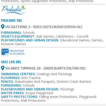
Protections
,
Sports Equipment Protections
,
Wall Protections
PROLUDIC SRL
VIA SOLFERINO, 2 - 15053 CASTELNUOVO SCRIVIA (AL)
FURNISHING:
Schools
SPORTS EQUIPMENT:
Ball Games
,
Calisthenics - Crossfit
PLAYGROUNDS AND URBAN DESIGN:
Educational Games
,
Games
,
Inclusive Games
SAFE LOG SRL
VIA ABATE TOMMASO, 50 - 30020 QUARTO D'ALTINO (VE)
SWIMMING CENTRES:
Coatings And Floorings
FLOORINGS:
Anti-Trauma
FENCES:
Balustrades And Parapets
,
Division Crash Barriers
FURNISHING:
Schools
PLAYGROUNDS AND URBAN DESIGN:
Floorings
WATER PARKS:
Acqua Playground
SAFETY PROTECTIONS:
Falling Areas Protections
,
Playground
Protections
,
Wall Protections