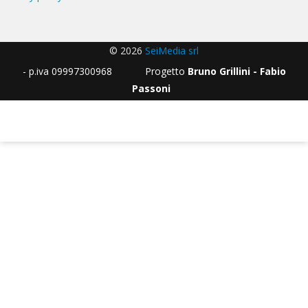
© 2026
SeiMedia srl
- p.iva 09997300968 Progetto
Bruno Grillini - Fabio
Passoni