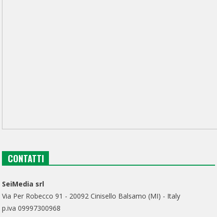
CONTATTI
SeiMedia srl
Via Per Robecco 91 - 20092 Cinisello Balsamo (MI) - Italy
p.iva 09997300968