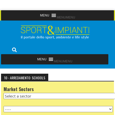
Skip
MENU
MENU
to
content
Sport&Impianti
notizie, prodotti, aziende dello sport facility
MENU
MENU
10 - ARREDAMENTO: SCHOOLS
Market Sectors