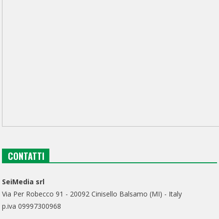
CONTATTI
SeiMedia srl
Via Per Robecco 91 - 20092 Cinisello Balsamo (MI) - Italy
p.iva 09997300968