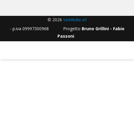
© 2026
SeiMedia srl
- p.iva 09997300968 Progetto
Bruno Grillini - Fabio
Passoni