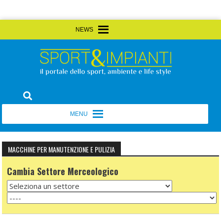
Skip
MENU
MENU
to
content
Sport&Impianti
notizie, prodotti, aziende dello sport facility
MENU
MENU
MACCHINE PER MANUTENZIONE E PULIZIA
Cambia Settore Merceologico