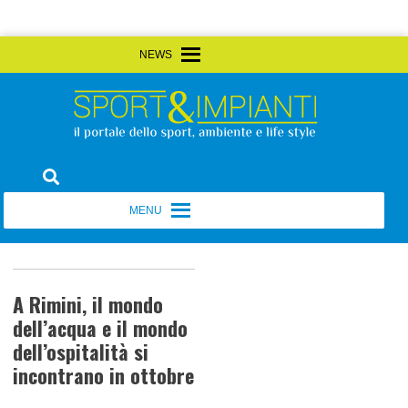
Skip
MENU
MENU
to
content
Sport&Impianti
notizie, prodotti, aziende dello sport facility
MENU
MENU
A Rimini, il mondo
dell’acqua e il mondo
dell’ospitalità si
incontrano in ottobre