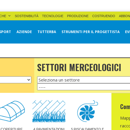
CHE
SOSTENIBILITÀ
TECNOLOGIE
PRODUZIONE
COSTRUENDO
ABBON
SPORT
AZIENDE
TUTTERBA
STRUMENTI PER IL PROGETTISTA
EV
SETTORI MERCEOLOGICI
Com
Mappa
racc
3 COPERTURE
4 PAVIMENTAZIONI
5 RISCALDAMENTO E