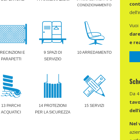
cont
CONDIZIONAMENTO
dell’
Vuoi
dare
e re
 RECINZIONI E
9 SPAZI DI
10 ARREDAMENTO
PARAPETTI
SERVIZIO
Sche
Da 4
tavo
13 PARCHI
14 PROTEZIONI
15 SERVIZI
dell
ACQUATICI
PER LA SICUREZZA
Nel 
azien