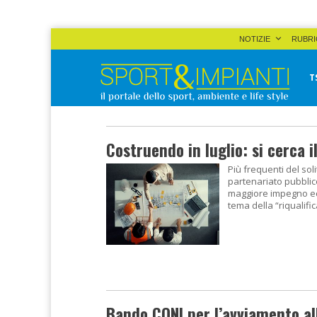
Skip
NOTIZIE
RUBRI
to
content
T
Sport&Impianti
notizie, prodotti, aziende dello sport facility
Costruendo in luglio: si cerca i
Più frequenti del so
partenariato pubblico
maggiore impegno eco
tema della “riqualifi
Bando CONI per l’avviamento al