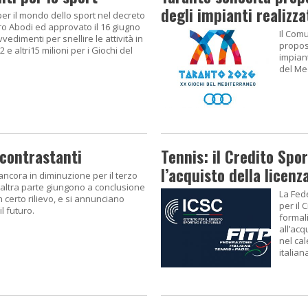
degli impianti realizza
per il mondo dello sport nel decreto
ro Abodi ed approvato il 16 giugno
Il Com
edimenti per snellire le attività in
propost
e altri15 milioni per i Giochi del
impiant
del Med
contrastanti
Tennis: il Credito Spor
l’acquisto della licen
ancora in diminuzione per il terzo
altra parte giungono a conclusione
La Fede
n certo rilievo, e si annunciano
per il 
il futuro.
formal
all’ac
nel ca
italian