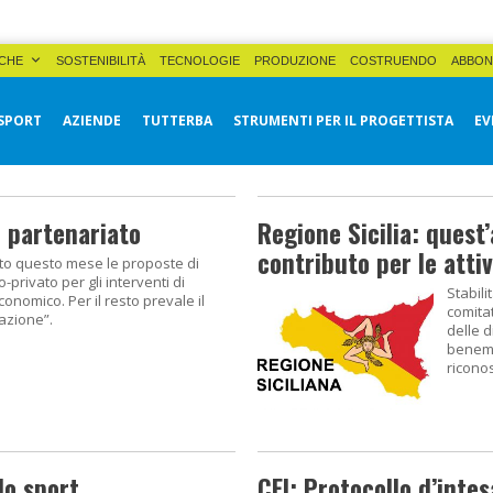
CHE
SOSTENIBILITÀ
TECNOLOGIE
PRODUZIONE
COSTRUENDO
ABBON
SPORT
AZIENDE
TUTTERBA
STRUMENTI PER IL PROGETTISTA
EV
l partenariato
Regione Sicilia: quest’
contributo per le attiv
lito questo mese le proposte di
-privato per gli interventi di
Stabili
nomico. Per il resto prevale il
comitat
cazione”.
delle d
beneme
riconos
lo sport
CEI: Protocollo d’intes