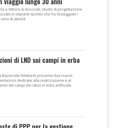
un viaggio lungo 30 anni
sta a Vittorio & Associati, studio di progettazione
izzato in impianti sportivi che ha festeggiato i
 anni di attività.
ioni di LND sui campi in erba
a Nazionale Dilettanti presenta due nuove
entazioni dedicate alla realizzazione e al
ento dei campi da calcio in erba artificiale.
oste di PPP per la gestione