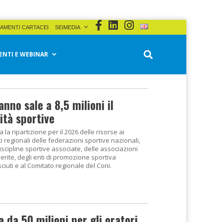
AMENTI CARTACEI
SEIMEDIA
ENTI E WEBINAR
anno sale a 8,5 milioni il
ità sportive
ta la ripartizione per il 2026 delle risorse ai
i regionali delle federazioni sportive nazionali,
iscipline sportive associate, delle associazioni
rite, degli enti di promozione sportiva
ciuti e al Comitato regionale del Coni.
a da 50 milioni per gli oratori