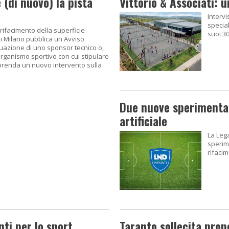
 (di nuovo) la pista
Vittorio & Associati: 
Intervi
special
 rifacimento della superficie
suoi 30
di Milano pubblica un Avviso
duazione di uno sponsor tecnico o,
 organismo sportivo con cui stipulare
renda un nuovo intervento sulla
Due nuove sperimentaz
artificiale
La Leg
sperim
rifacim
ti per lo sport
Taranto sollecita prop