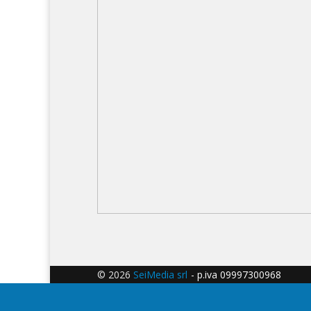
© 2026
SeiMedia srl
- p.iva 09997300968 