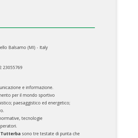
ello Balsamo (MI) - Italy
02 23055769
nicazione e informazione.
mento per il mondo sportivo
nistico; paesaggistico ed energetico;
ro.
normative, tecnologie
operatori.
e Tutterba
sono tre testate di punta che