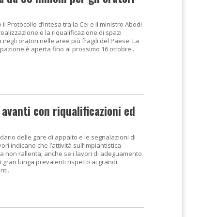
 il Protocollo d’intesa tra la Cei e il ministro Abodi
realizzazione e la riqualificazione di spazi
i negli oratori nelle aree più fragili del Paese. La
ipazione è aperta fino al prossimo 16 ottobre..
avanti con riqualificazioni ed
ndario delle gare di appalto e le segnalazioni di
vori indicano che l’attività sull’impiantistica
va non rallenta, anche se i lavori di adeguamento
 gran lunga prevalenti rispetto ai grandi
nti.