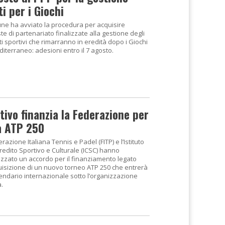
ti per i Giochi
une ha avviato la procedura per acquisire
e di partenariato finalizzate alla gestione degli
i sportivi che rimarranno in eredità dopo i Giochi
iterraneo: adesioni entro il 7 agosto.
tivo finanzia la Federazione per
za ATP 250
razione Italiana Tennis e Padel (FITP) e l’Istituto
Credito Sportivo e Culturale (ICSC) hanno
izzato un accordo per il finanziamento legato
quisizione di un nuovo torneo ATP 250 che entrerà
lendario internazionale sotto l’organizzazione
a.