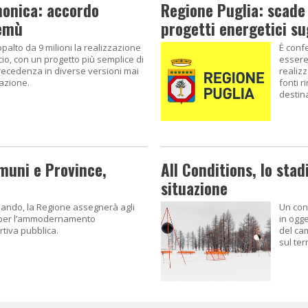
monica: accordo
Regione Puglia: scade 
Temù
progetti energetici sug
palto da 9 milioni la realizzazione
È conf
io, con un progetto più semplice di
essere
recedenza in diverse versioni mai
realiz
azione.
fonti r
destin
omuni e Province,
All Conditions, lo sta
situazione
bando, la Regione assegnerà agli
Un con
se per l’ammodernamento
in ogg
rtiva pubblica.
del ca
sul ter