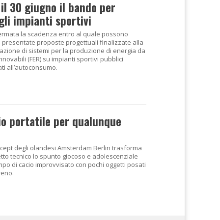
il 30 giugno il bando per
li impianti sportivi
ermata la scadenza entro al quale possono
 presentate proposte progettuali finalizzate alla
zazione di sistemi per la produzione di energia da
innovabili (FER) su impianti sportivi pubblici
ati all’autoconsumo.
dio portatile per qualunque
cept degli olandesi Amsterdam Berlin trasforma
etto tecnico lo spunto giocoso e adolescenziale
mpo di cacio improvvisato con pochi oggetti posati
reno.