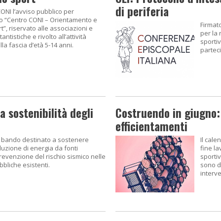
di periferia
 CONI l’avviso pubblico per
to “Centro CONI – Orientamento e
Firmato
”, riservato alle associazioni e
per la 
antistiche e rivolto all’attività
sportiv
lla fascia d’età 5-14 anni.
partec
a sostenibilità degli
Costruendo in giugno: 
efficientamenti
 bando destinato a sostenere
Il cale
duzione di energia da fonti
fine la
prevenzione del rischio sismico nelle
sporti
bbliche esistenti.
sono di
interve