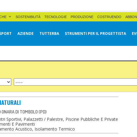
CHE
SOSTENIBILITÀ
TECNOLOGIE
PRODUZIONE
COSTRUENDO
ABBON
SPORT
AZIENDE
TUTTERBA
STRUMENTI PER IL PROGETTISTA
EV
 NATURALI
19 ONARA DI TOMBOLO (PD)
ri Sportivi, Palazzetti / Palestre, Piscine Pubbliche E Private
menti E Pavimenti
amento Acustico, Isolamento Termico