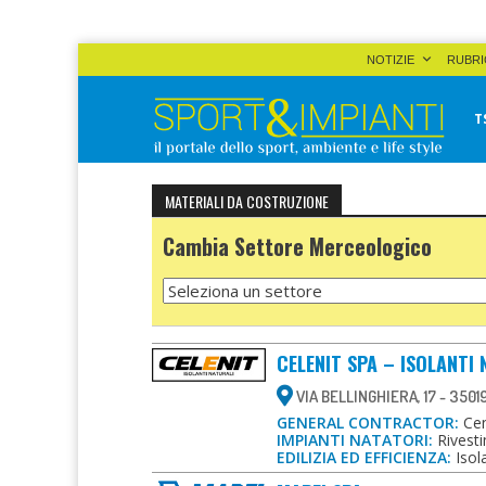
Skip
NOTIZIE
RUBRI
to
content
T
Sport&Impianti
notizie, prodotti, aziende dello sport facility
MATERIALI DA COSTRUZIONE
Cambia Settore Merceologico
CELENIT SPA – ISOLANTI
VIA BELLINGHIERA, 17 - 350
GENERAL CONTRACTOR:
Cent
IMPIANTI NATATORI:
Rivesti
EDILIZIA ED EFFICIENZA:
Isol