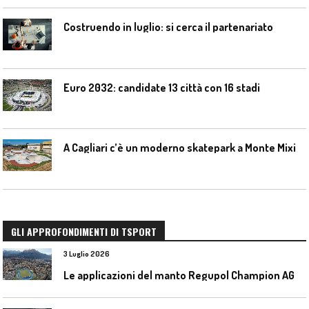
Costruendo in luglio: si cerca il partenariato
Euro 2032: candidate 13 città con 16 stadi
A Cagliari c’è un moderno skatepark a Monte Mixi
GLI APPROFONDIMENTI DI TSPORT
3 Luglio 2026
L
e applicazioni del manto Regupol Champion AG 4.0 negli impianti di atletica leggera