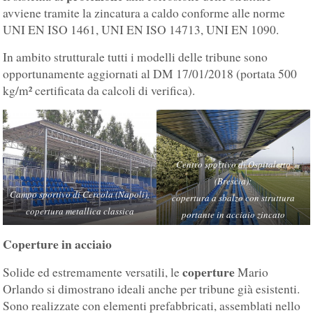
avviene tramite la zincatura a caldo conforme alle norme
UNI EN ISO 1461, UNI EN ISO 14713, UNI EN 1090.
In ambito strutturale tutti i modelli delle tribune sono
opportunamente aggiornati al DM 17/01/2018 (portata 500
kg/m² certificata da calcoli di verifica).
Centro sportivo di Ospitaletto
(Brescia):
Campo sportivo di Cercola (Napoli),
copertura a sbalzo con struttura
copertura metallica classica
portante in acciaio zincato
a caldo su tribuna mod. Beta R.
Coperture in acciaio
coperture
Solide ed estremamente versatili, le
Mario
Orlando si dimostrano ideali anche per tribune già esistenti.
Sono realizzate con elementi prefabbricati, assemblati nello