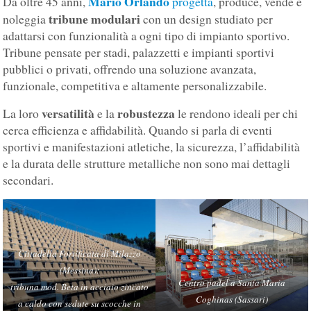
Mario Orlando
Da oltre 45 anni,
progetta
, produce, vende e
tribune modulari
noleggia
con un design studiato per
adattarsi con funzionalità a ogni tipo di impianto sportivo.
Tribune pensate per stadi, palazzetti e impianti sportivi
pubblici o privati, offrendo una soluzione avanzata,
funzionale, competitiva e altamente personalizzabile.
versatilità
robustezza
La loro
e la
le rendono ideali per chi
cerca efficienza e affidabilità. Quando si parla di eventi
sportivi e manifestazioni atletiche, la sicurezza, l’affidabilità
e la durata delle strutture metalliche non sono mai dettagli
secondari.
Cittadella Fortificata di Milazzo
(Messina):
Centro padel a Santa Maria
tribuna mod. Beta in acciaio zincato
Coghinas (Sassari)
a caldo con sedute su scocche in