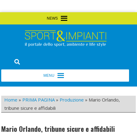
Skip
MENU
MENU
to
content
Sport&Impianti
notizie, prodotti, aziende dello sport facility
MENU
MENU
Home
»
PRIMA PAGINA
»
Produzione
»
Mario Orlando,
tribune sicure e affidabili
Mario Orlando, tribune sicure e affidabili