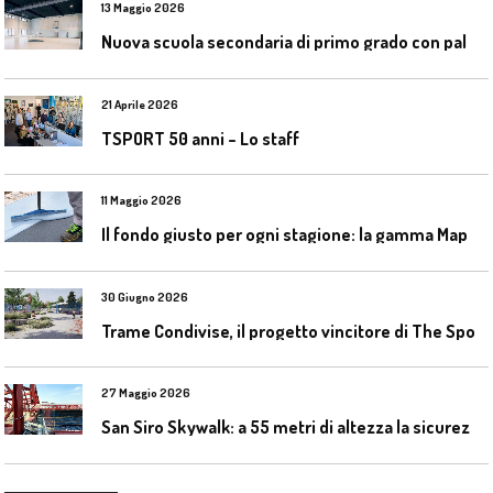
13 Maggio 2026
N
uova scuola secondaria di primo grado con palestra a Ozzano Emilia
21 Aprile 2026
TSPORT 50 anni – Lo staff
11 Maggio 2026
I
l fondo giusto per ogni stagione: la gamma Mapecoat TNS Base Coat di Mapei
30 Giugno 2026
T
rame Condivise, il progetto vincitore di The Sport District per Codroipo
27 Maggio 2026
S
an Siro Skywalk: a 55 metri di altezza la sicurezza diventa parte dell’esperienza