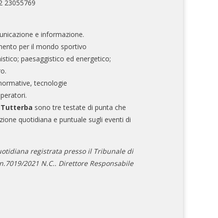
02 23055769
nicazione e informazione.
mento per il mondo sportivo
nistico; paesaggistico ed energetico;
ro.
normative, tecnologie
operatori.
e Tutterba
sono tre testate di punta che
zione quotidiana e puntuale sugli eventi di
otidiana registrata presso il Tribunale di
.7019/2021 N.C.. Direttore Responsabile