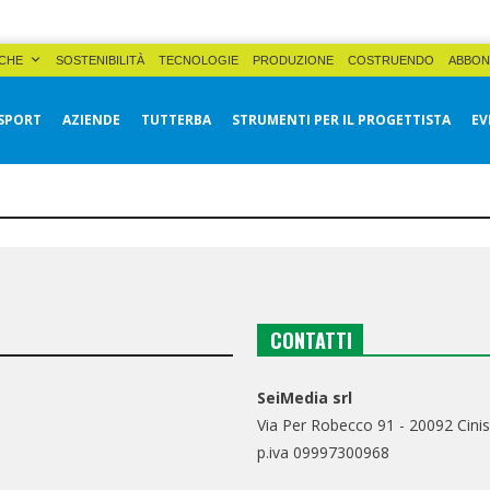
CHE
SOSTENIBILITÀ
TECNOLOGIE
PRODUZIONE
COSTRUENDO
ABBON
SPORT
AZIENDE
TUTTERBA
STRUMENTI PER IL PROGETTISTA
EV
CONTATTI
SeiMedia srl
Via Per Robecco 91 - 20092 Cinis
p.iva 09997300968