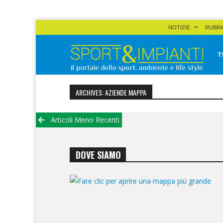
Skip
NOTIZIE
RUBRI
to
content
T
Sport&Impianti
notizie, prodotti, aziende dello sport facility
ARCHIVES: AZIENDE MAPPA
Navigazione
Articoli Meno Recenti
articoli
DOVE SIAMO